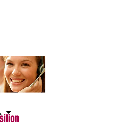
nsport
Autres Cartes
disponible 24/24
sition