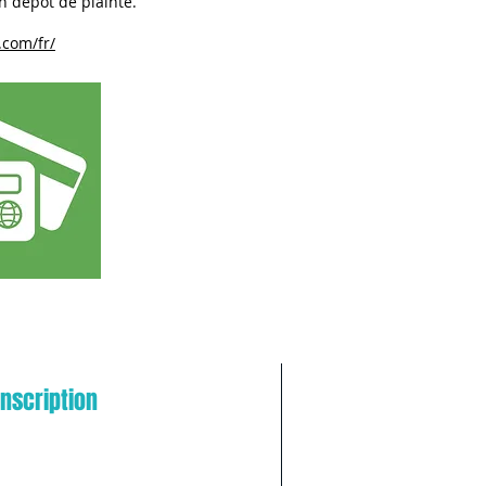
n dépôt de plainte.
com/fr/
Centre de contact
Serveur interbancaire d
Inscription
aussi de faire immédiat
bancaire, notamment en 