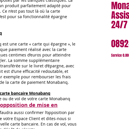
roposés par les banques classiques. La
Mona
un produit parfaitement adapté pour
 Ce n’est pas tout là où la carte
Assi
st pour sa fonctionnalité épargne
24/7
q
0892
 est une carte « carte qui épargne », le
que paiement réalisé avec la carte
ques centimes d’euros pour atteindre
Service 0.80
égler. La somme supplémentaire
transférée sur le livret d’épargne, avec
 est d’une efficacité redoutable, et
ar exemple pour rembourser les frais
e de la carte de paiement Monabanq.
 carte bancaire Monabanq
te ou de vol de votre carte Monabanq
opposition de mise en
 faudra aussi confirmer l’opposition par
e votre Espace Client et dites-nous si
lle carte bancaire. En cas de vol, vous