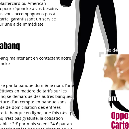
, Mastercard ou American
çu pour répondre à vos besoins
ous vous accompagnons pas à
arte, garantissant un service
our une aide immédiate.
nabanq
aires
Cartes d'Identités
Cartes de Tra
banq maintenant en contactant notre
tendre
ise par la banque du même nom, l’une
itives en matière de tarifs sur les
banq se démarque des autres banques
Service 
erture d’un compte en banque sans
nte de domiciliation des entrées
Oppo
cette banque en ligne, une fois n’est pas
n’est pas gratuite, la cotisation
Carte
able : 2 € par mois soient 24 € par an.