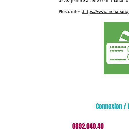
devez joindre à cette confirmation u
Plus d’infos
:https://www.monabanq.
Devenez membre
Connexion / 
contactez nous - France
Tel:
0892.040.40