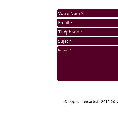
Une demande spéciale ?
© oppositioncarte.fr 2012-2018
-
​© 2012-2023 by OppositonCarte.