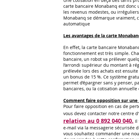
Une cotisation en deçà des tarifs p
carte bancaire Monabanq est donc 
les revenus modestes, ou irréguliers.
Monabanq se démarque vraiment, c’e
automatique
Les avantages de la carte Monaban
En effet, la carte bancaire Monabanq
fonctionnement est très simple. Cha
bancaire, un robot va prélever quel
l’arrondi supérieur du montant à r
prélevée lors des achats est ensuite 
un bonus de 15 %. Ce système gratuit
permet d’épargner sans y penser, p
bancaires, ou la cotisation annuell
Comment faire opposition sur une
Pour faire opposition en cas de per
vous devez contacter notre centre d'
relation au 0 892 040 040.
Il
e-mail via la messagerie sécurisée d
vous souhaitez commander une nouve