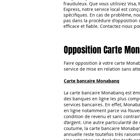
frauduleux. Que vous utilisiez Visa
Express, notre service local est con
spécifiques. En cas de problème, n
pas dans la procédure d'opposition c
efficace et fiable. Contactez-nous p
Opposition Carte Mo
Accueil
Cartes Banc
Faire opposition
à votre carte Mona
service de mise en relation sans at
Carte bancaire Monabanq
La carte bancaire Monabanq est ém
des banques en ligne les plus compét
services bancaires. En effet, Mona
en ligne notamment parce via l’ouv
condition de revenu et sans contrai
d’argent. Une autre particularité de 
coutume, la carte bancaire Monabanq 
annuelle reste toutefois très raisonn