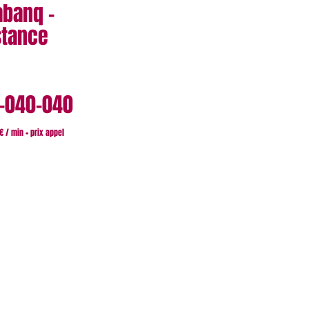
banq -
stance
-040-040
€ / min + prix appel